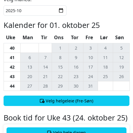
Kalender for 01. oktober 25
Uke
Man
Tir
Ons
Tor
Fre
Lør
Søn
40
1
2
3
4
5
41
6
7
8
9
10
11
12
42
13
14
15
16
17
18
19
43
20
21
22
23
24
25
26
44
27
28
29
30
31
Velg helgeleie (Fre-Søn)
Book tid for Uke 43 (24. oktober 25)
Velg hele dagen